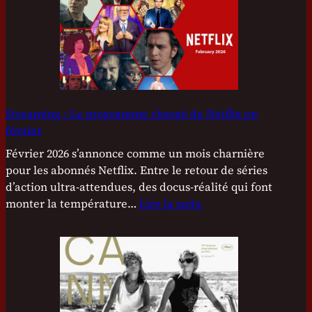
s
c
a
r
s
2
0
Streaming : Le programme chargé de Netflix en
2
février
6
Février 2026 s’annonce comme un mois charnière
:
pour les abonnés Netflix. Entre le retour de séries
L
d’action ultra-attendues, des docus-réalité qui font
e
monter la température…
Lire la suite
s
:
f
S
a
t
v
r
o
e
r
a
i