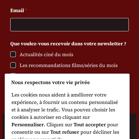
e
r
s
c
Email
*
e
g
C
v
é
a
o
d
n
i
e
n
r
n
N
Que voulez-vous recevoir dans votre newsletter ?
e
e
e
s
w
Actualités ciné du mois
t
2
s
Les recommandations films/séries du mois
f
l
0
e
l
2
Les nouveaux articles en vente
t
i
6
Nous respectons votre vie privée
t
x
e
Envoyer
Les cookies nous aident à améliorer votre
e
r
expérience, à fournir un contenu personnalisé
n
et à analyser le trafic. Vous pouvez choisir les
f
cookies à autoriser en cliquant sur
é
Personnaliser
. Cliquez sur
Tout accepter
pour
v
consentir ou sur
Tout refuser
pour décliner les
r
CinéLovers