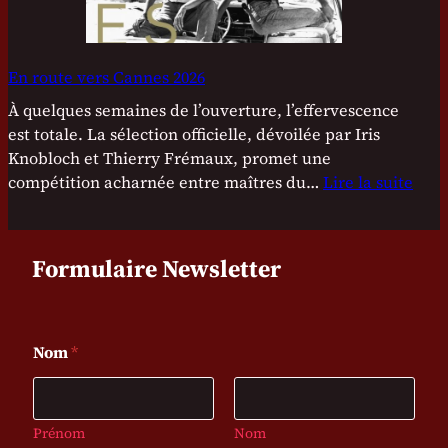
m
s
i
s
n
o
En route vers Cannes 2026
g
n
:
À quelques semaines de l’ouverture, l’effervescence
t
L
est totale. La sélection officielle, dévoilée par Iris
l
e
Knobloch et Thierry Frémaux, promet une
à
p
compétition acharnée entre maîtres du…
Lire la suite
!
r
:
o
E
g
n
Formulaire Newsletter
r
r
a
o
m
u
E
m
t
Nom
*
m
e
e
a
i
c
v
l
h
e
r
Prénom
Nom
a
r